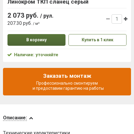
Линокром ТКП сланец серый
2 073 руб.
/ рул.
207.30 руб.
/ м²
В корзину
Купить в 1 клик
Наличие: уточняйте
Заказать монтаж
Профессионально смонтируем
и предоставим гарантию на работы
Описание
Описание:
Доставка
Технические характеристики
и оплата