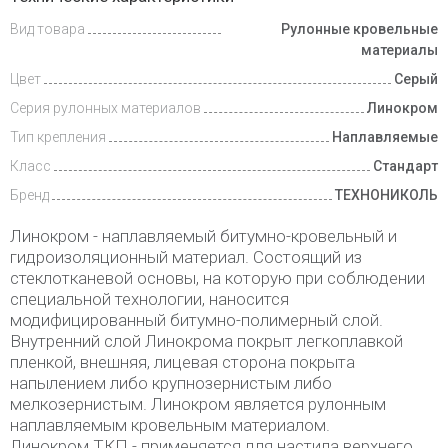
Вид товара
Рулонные кровельные
материалы
Цвет
Серый
Серия рулонных материалов
Линокром
Тип крепления
Наплавляемые
Класс
Стандарт
Бренд
ТЕХНОНИКОЛЬ
Линокром - наплавляемый битумно-кровельный и
гидроизоляционный материал. Состоящий из
стеклотканевой основы, на которую при соблюдении
специальной технологии, наносится
модифицированный битумно-полимерный слой.
Внутренний слой Линокрома покрыт легкоплавкой
пленкой, внешняя, лицевая сторона покрыта
напылением либо крупнозернистым либо
мелкозернистым. Линокром является рулонным
наплавляемым кровельным материалом.
Линокром ТКП - применяется для настила верхнего