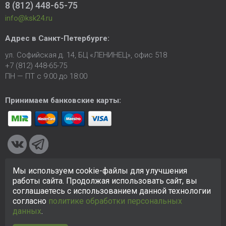
8 (812) 448-65-75
info@ksk24.ru
Адрес в
Санкт-Петербурге
:
ул. Софийская д. 14, БЦ «ЛЕНИНЕЦ», офис 518
+7 (812) 448-65-75
ПН — ПТ с 9:00 до 18:00
Принимаем банковские карты:
Мы используем cookie-файлы для улучшения
© 2005-2026 ООО «КСК». Сайт
https://ksk24.ru
создан
работы сайта. Продолжая использовать сайт, вы
исключительно в информационных целях и любая информация
соглашаетесь с использованием данной технологии
на сайте не является публичной офертой.
Политика в
согласно
политике обработки персональных
отношении персональных данных
данных
.