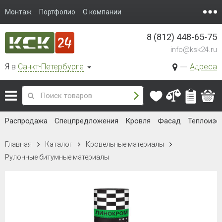
Монтаж
Портфолио
О компании
8 (812) 448-65-75
info@ksk24.ru
Я в
Санкт-Петербурге
Адреса
Распродажа
Спецпредложения
Кровля
Фасад
Теплоизо
Главная
Каталог
Кровельные материалы
Рулонные битумные материалы