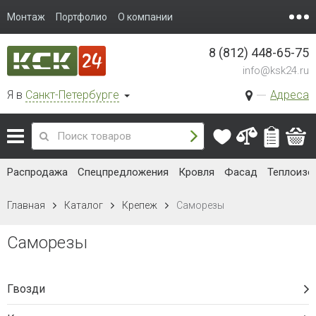
Монтаж
Портфолио
О компании
8 (812) 448-65-75
info@ksk24.ru
Я в
Санкт-Петербурге
Адреса
Распродажа
Спецпредложения
Кровля
Фасад
Теплоизо
Главная
Каталог
Крепеж
Саморезы
Саморезы
Гвозди