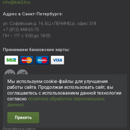
info@ksk24.ru
Адрес в
Санкт-Петербурге
:
ул. Софийская д. 14, БЦ «ЛЕНИНЕЦ», офис 518
+7 (812) 448-65-75
ПН — ПТ с 9:00 до 18:00
Принимаем банковские карты:
Мы используем cookie-файлы для улучшения
работы сайта. Продолжая использовать сайт, вы
соглашаетесь с использованием данной технологии
© 2005-2026 ООО «КСК». Сайт
https://ksk24.ru
создан
исключительно в информационных целях и любая информация
согласно
политике обработки персональных
на сайте не является публичной офертой.
Политика в
данных
.
отношении персональных данных
Принять
Разработка сайта