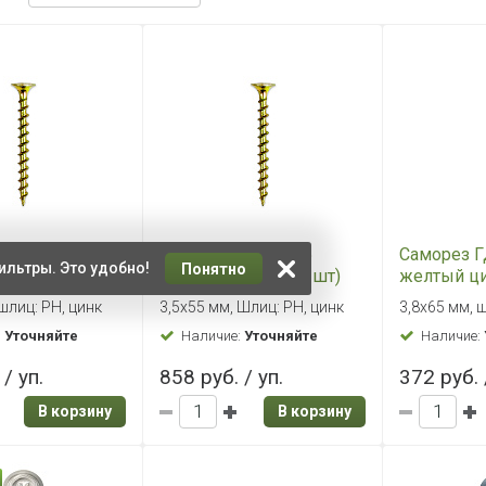
ГД 3,5х51
Саморез ГД 3,5х55
Саморез Г
ильтры. Это удобно!
Понятно
инк (1000 шт)
желтый цинк (900 шт)
желтый ци
шлиц: PH, цинк
3,5х55 мм, Шлиц: PH, цинк
3,8х65 мм, 
:
Уточняйте
Наличие:
Уточняйте
Наличие:
/ уп.
858 руб. / уп.
372 руб. 
В корзину
В корзину