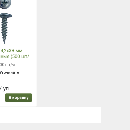
4,2х38 мм
ные (500 шт/
500 шт/уп
Уточняйте
/ уп.
В корзину