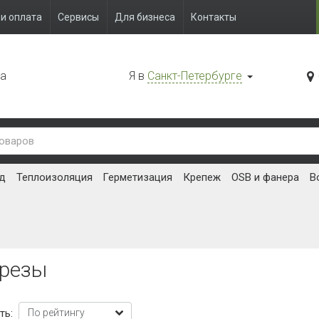
и оплата
Сервисы
Для бизнеса
Контакты
да
Я в
Санкт-Петербурге
д
Теплоизоляция
Герметизация
Крепеж
OSB и фанера
В
резы
ть: