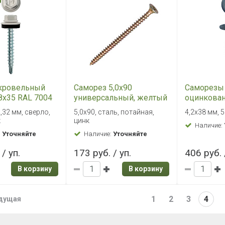
кровельный
Саморез 5,0х90
Саморезы 
8х35 RAL 7004
универсальный, желтый
оцинкован
ерло №1
цинк (уп. 100 шт)
уп)
2,32 мм, сверло,
5,0х90, сталь, потайная,
4,2х38 мм, 
к
цинк
Наличие:
:
Уточняйте
Наличие:
Уточняйте
/ уп.
173 руб. / уп.
406 руб. 
В корзину
В корзину
1
2
3
4
дущая