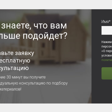
Имя*:
 знаете, что вам
льше подойдет?
Нажима
персон
«О пер
авьте заявку
услов
бесплатную
полити
сультацию
ние 30 минут вы получите
идуальную консультацию по подбору
материалов!