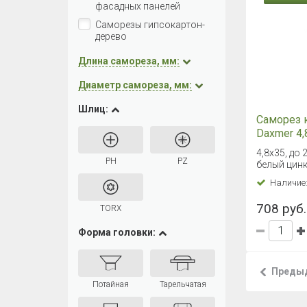
фасадных панелей
Саморезы гипсокартон-
дерево
Длина самореза, мм:
Диаметр самореза, мм:
Шлиц:
Саморез 
Daxmer 4,
(250) св
4,8х35, до 
PH
PZ
белый цин
Наличие
708 руб. 
TORX
Форма головки:
Преды
Потайная
Тарельчатая