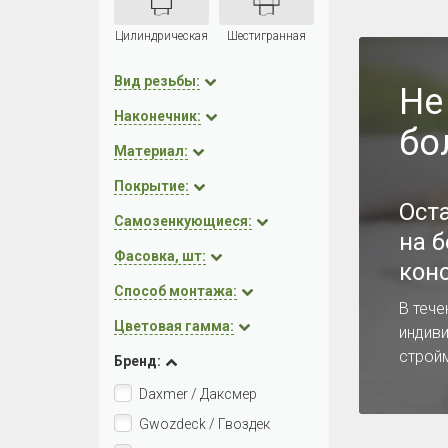
Цилиндрическая
Шестигранная
Вид резьбы:
Не
Наконечник:
бо
Материал:
Покрытие:
Ост
Самозенкующиеся:
на 
Фасовка, шт:
кон
Способ монтажа:
В тече
Цветовая гамма:
индив
строй
Бренд:
Daxmer / Даксмер
Gwozdeck / Гвоздек