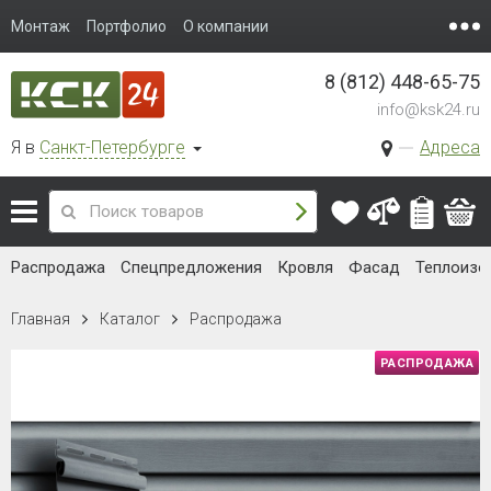
Монтаж
Портфолио
О компании
8 (812) 448-65-75
info@ksk24.ru
Я в
Санкт-Петербурге
Адреса
Распродажа
Спецпредложения
Кровля
Фасад
Теплоизо
Главная
Каталог
Распродажа
РАСПРОДАЖА