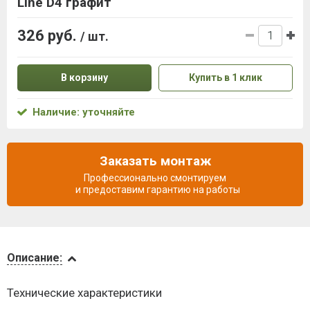
Line D4 графит
326 руб.
/ шт.
В корзину
Купить в 1 клик
Наличие: уточняйте
Заказать монтаж
Профессионально смонтируем
и предоставим гарантию на работы
Описание
Описание:
Доставка
Технические характеристики
и оплата