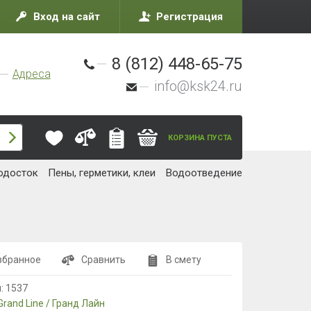
Вход на сайт
Регистрация
8 (812) 448-65-75
Адреса
info@ksk24.ru
КОРЗИНА ПУСТА
одосток
Пены, герметики, клеи
Водоотведение
збранное
Сравнить
В смету
л:
1537
Grand Line / Гранд Лайн