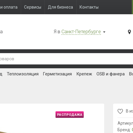
и оплата
Сервисы
Для бизнеса
Контакты
да
Я в
Санкт-Петербурге
д
Теплоизоляция
Герметизация
Крепеж
OSB и фанера
В
В и
РАСПРОДАЖА
Артику
Бренд: