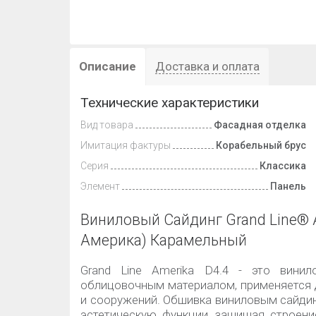
Описание
Доставка и оплата
Технические характеристики
Вид товара
Фасадная отделка
Имитация фактуры
Корабельный брус
Серия
Классика
Элемент
Панель
Виниловый Сайдинг Grand Line® 
Америка) Карамельный
Grand Line Amerika D4.4 - это вини
облицовочным материалом, применяется 
и сооружений. Обшивка виниловым сайди
эстетическую функции, защищая строен