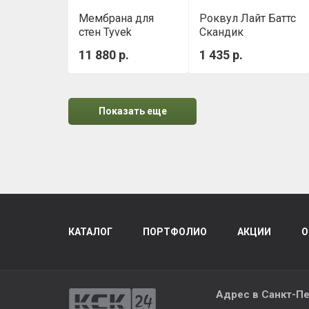
Мембрана для
Роквул Лайт Баттс
стен Tyvek
Скандик
Housewrap 1,5х50
(800х600х50мм)
11 880 р.
1 435 р.
м
0,288м3/уп
Показать еще
КАТАЛОГ
ПОРТФОЛИО
АКЦИИ
О
Адрес в
Санкт-Пе