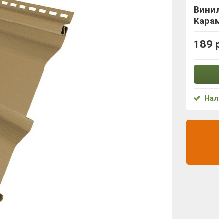
Винил
Кара
189 
Нал