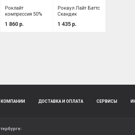
Роклайт
Роквул Лайт Баттс
компрессия 50%
Скандик
(1200х600х100 мм,
(800х600х100мм)
1 860 р.
1 435 р.
0.432 м3/уп)
0,288м3/уп
 КОМПАНИИ
ДОСТАВКА И ОПЛАТА
СЕРВИСЫ
И
тербурге
: