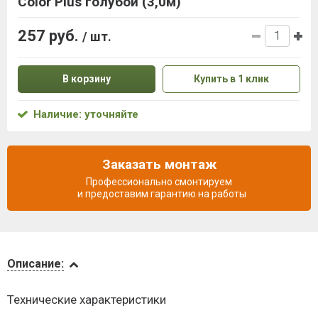
Color Plus голубой (3,0м)
257 руб.
/ шт.
В корзину
Купить в 1 клик
Наличие: уточняйте
Заказать монтаж
Профессионально смонтируем
и предоставим гарантию на работы
Описание
Описание:
Доставка
Технические характеристики
и оплата