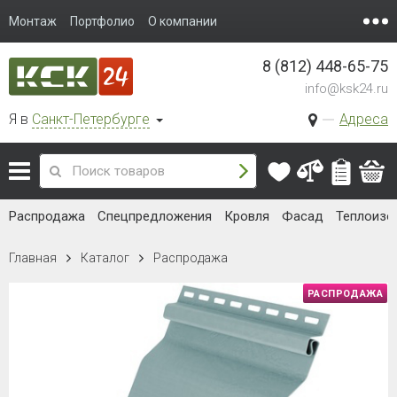
Монтаж
Портфолио
О компании
8 (812) 448-65-75
info@ksk24.ru
Я в
Санкт-Петербурге
Адреса
Распродажа
Спецпредложения
Кровля
Фасад
Теплоизо
Главная
Каталог
Распродажа
РАСПРОДАЖА