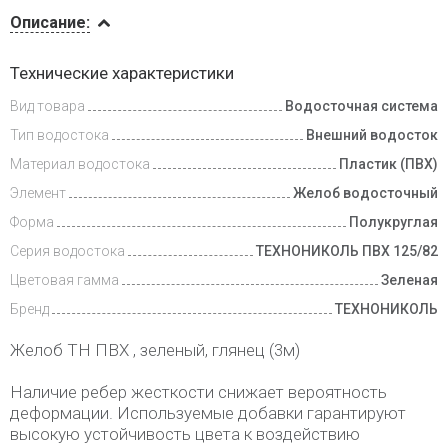
Описание
Описание:
Инструкции
Технические характеристики
Вид товара
Водосточная система
Доставка
и оплата
Тип водостока
Внешний водосток
Материал водостока
Пластик (ПВХ)
Элемент
Желоб водосточный
Форма
Полукруглая
Серия водостока
ТЕХНОНИКОЛЬ ПВХ 125/82
Цветовая гамма
Зеленая
Бренд
ТЕХНОНИКОЛЬ
Желоб ТН ПВХ , зеленый, глянец (3м)
Наличие ребер жесткости снижает вероятность
деформации. Используемые добавки гарантируют
высокую устойчивость цвета к воздействию