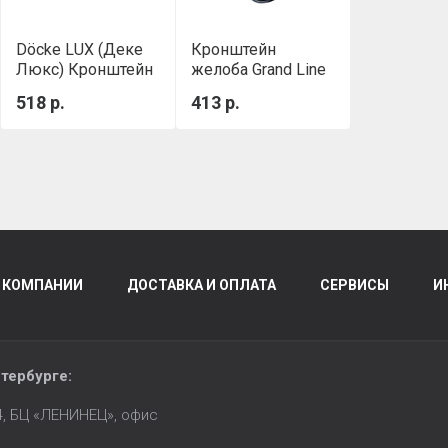
Döcke LUX (Деке
Кронштейн
Люкс) Кронштейн
желоба Grand Line
желоба
Дизайн ПВХ
518 р.
413 р.
металлический
135/90 металл
(Графит)
графит (RAL 7024)
 КОМПАНИИ
ДОСТАВКА И ОПЛАТА
СЕРВИСЫ
И
тербурге
:
14, БЦ «ЛЕНИНЕЦ», офис