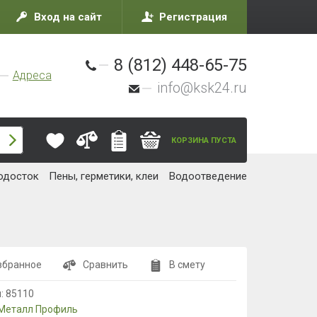
Вход на сайт
Регистрация
8 (812) 448-65-75
Адреса
info@ksk24.ru
КОРЗИНА ПУСТА
одосток
Пены, герметики, клеи
Водоотведение
збранное
Сравнить
В смету
л:
85110
Металл Профиль