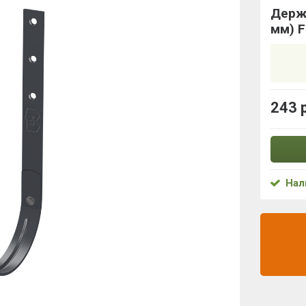
Держ
мм) F
243 
Нал