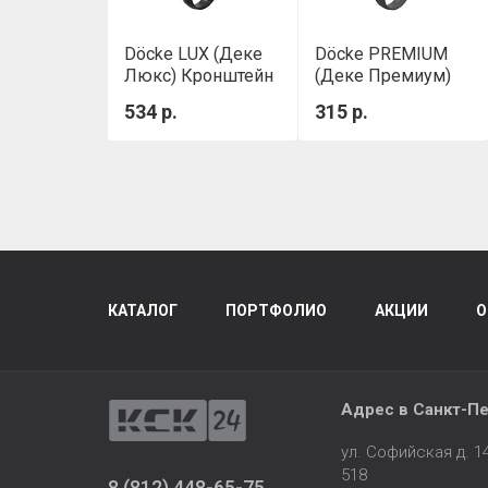
Döcke LUX (Деке
Döcke PREMIUM
Люкс) Кронштейн
(Деке Премиум)
желоба
Кронштейн
534 р.
315 р.
металлический
желоба
300 мм (Карбон)
металлический
Графит
КАТАЛОГ
ПОРТФОЛИО
АКЦИИ
О
Адрес в
Санкт-Пе
ул. Софийская д. 
518
8 (812) 448-65-75