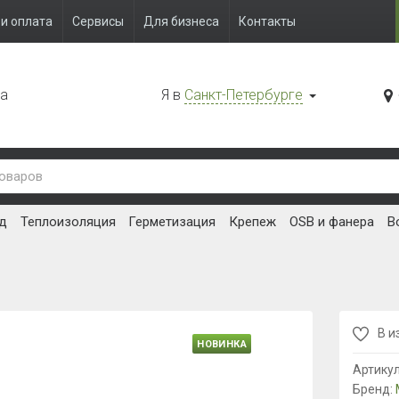
и оплата
Сервисы
Для бизнеса
Контакты
да
Я в
Санкт-Петербурге
д
Теплоизоляция
Герметизация
Крепеж
OSB и фанера
В
В и
НОВИНКА
Артику
Бренд: