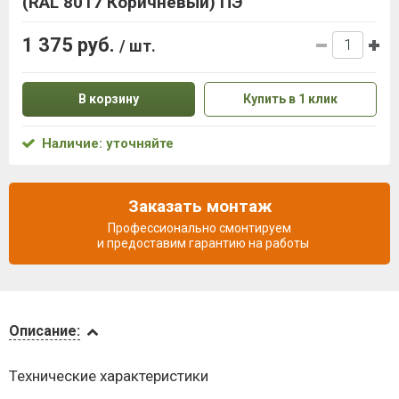
(RAL 8017 Коричневый) ПЭ
1 375 руб.
/ шт.
В корзину
Купить в 1 клик
Наличие: уточняйте
Заказать монтаж
Профессионально смонтируем
и предоставим гарантию на работы
Описание
Описание:
Доставка
Технические характеристики
и оплата