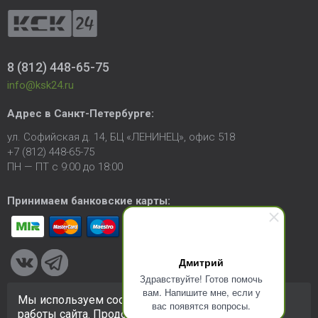
8 (812) 448-65-75
info@ksk24.ru
Адрес в
Санкт-Петербурге
:
ул. Софийская д. 14, БЦ «ЛЕНИНЕЦ», офис 518
+7 (812) 448-65-75
ПН — ПТ с 9:00 до 18:00
Принимаем банковские карты:
Дмитрий
Здравствуйте! Готов помочь
вам. Напишите мне, если у
Мы используем cookie-файлы для улучшения
вас появятся вопросы.
© 2005-2026 ООО «КСК». Сайт
https://ksk24.ru
создан
работы сайта. Продолжая использовать сайт, вы