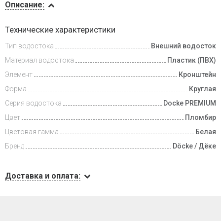
Описание:
Доставка
Технические характеристики
и оплата
Тип водостока
Внешний водосток
Материал водостока
Пластик (ПВХ)
Элемент
Кронштейн
Форма
Круглая
Серия водостока
Docke PREMIUM
Цвет
Пломбир
Цветовая гамма
Белая
Бренд
Döcke / Дёке
Доставка и оплата: