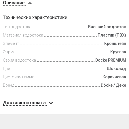
Описание:
Доставка
Технические характеристики
и оплата
Тип водостока
Внешний водосток
Материал водостока
Пластик (ПВХ)
Элемент
Кронштейн
Форма
Круглая
Серия водостока
Docke PREMIUM
Цвет
Шоколад
Цветовая гамма
Коричневая
Бренд
Döcke / Дёке
Доставка и оплата: