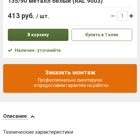
135/90 металл белый (RAL 9003)
413 руб.
/ шт.
В корзину
Купить в 1 клик
Наличие: уточняйте
Заказать монтаж
Профессионально смонтируем
и предоставим гарантию на работы
Описание
Описание:
Доставка
Технические характеристики
и оплата