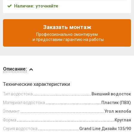
Наличие: уточняйте
Заказать монтаж
Профессионально смонтируем
и предоставим гарантию на работы
Описание
Описание:
Доставка
Технические характеристики
и оплата
Тип водостока
Внешний водосток
Материал водостока
Пластик (ПВХ)
Элемент
Угол желоба
Форма
Круглая
Серия водостока
Grand Line Дизайн 135/90