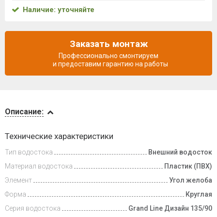
Наличие: уточняйте
Заказать монтаж
Профессионально смонтируем
и предоставим гарантию на работы
Описание
Описание:
Доставка
Технические характеристики
и оплата
Тип водостока
Внешний водосток
Материал водостока
Пластик (ПВХ)
Элемент
Угол желоба
Форма
Круглая
Серия водостока
Grand Line Дизайн 135/90