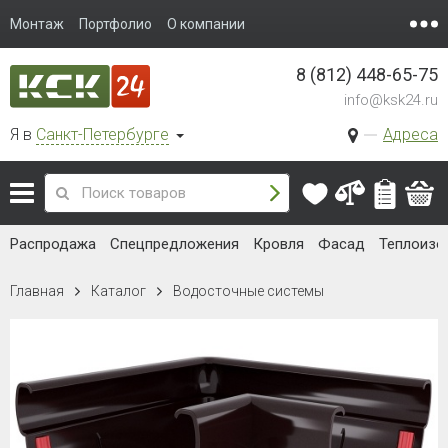
Монтаж
Портфолио
О компании
8 (812) 448-65-75
info@ksk24.ru
Я в
Санкт-Петербурге
Адреса
Распродажа
Спецпредложения
Кровля
Фасад
Теплоизо
Главная
Каталог
Водосточные системы