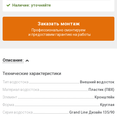
Наличие: уточняйте
Заказать монтаж
Профессионально смонтируем
и предоставим гарантию на работы
Описание
Описание:
Доставка
Технические характеристики
и оплата
Тип водостока
Внешний водосток
Материал водостока
Пластик (ПВХ)
Элемент
Кронштейн
Форма
Круглая
Серия водостока
Grand Line Дизайн 135/90