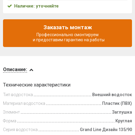
Наличие: уточняйте
Заказать монтаж
Профессионально смонтируем
и предоставим гарантию на работы
Описание
Описание:
Доставка
Технические характеристики
и оплата
Тип водостока
Внешний водосток
Материал водостока
Пластик (ПВХ)
Элемент
Заглушка
Форма
Круглая
Серия водостока
Grand Line Дизайн 135/90