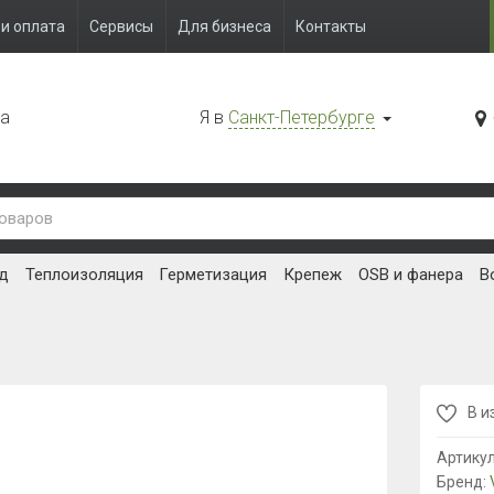
и оплата
Сервисы
Для бизнеса
Контакты
да
Я в
Санкт-Петербурге
д
Теплоизоляция
Герметизация
Крепеж
OSB и фанера
В
В и
Артику
Бренд: