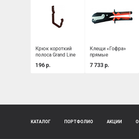
Крюк короткий
Клещи «Гофра»
полоса Grand Line
прямые
Vortex коричневый
усиленные EDMA
196 р.
7 733 р.
(для
прямоугольной
системы)
КАТАЛОГ
ПОРТФОЛИО
АКЦИИ
О