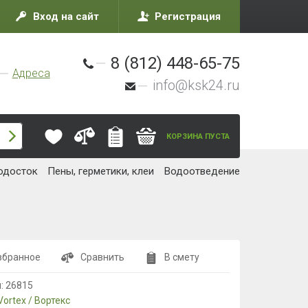
Вход на сайт
Регистрация
8 (812) 448-65-75
Адреса
info@ksk24.ru
КОРЗИНА ПУСТА
одосток
Пены, герметики, клеи
Водоотведение
збранное
Сравнить
В смету
л:
26815
Vortex / Вортекс