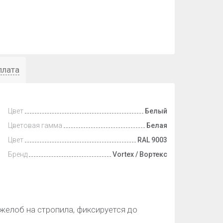
плата
Цвет
Белый
Цветовая гамма
Белая
Цвет
RAL 9003
Бренд
Vortex / Вортекс
 желоб на стропила, фиксируется до