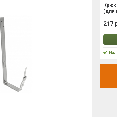
Крюк 
(для
217 
Нал