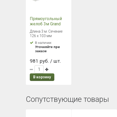
Прямоугольный
желоб 3м Grand
Line Vortex белый
Длина 3 м. Сечение
RAL 9003
126 х 103 мм
В наличии:
Уточняйте при
заказе
981 руб. / шт.
В корзину
Сопутствующие товары