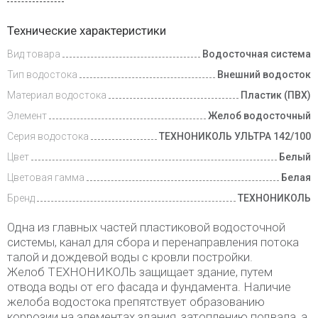
Доставка
Технические характеристики
и оплата
Вид товара
Водосточная система
Тип водостока
Внешний водосток
Материал водостока
Пластик (ПВХ)
Элемент
Желоб водосточный
Серия водостока
ТЕХНОНИКОЛЬ УЛЬТРА 142/100
Цвет
Белый
Цветовая гамма
Белая
Бренд
ТЕХНОНИКОЛЬ
Одна из главных частей пластиковой водосточной
системы, канал для сбора и перенаправления потока
талой и дождевой воды с кровли постройки.
Желоб ТЕХНОНИКОЛЬ защищает здание, путем
отвода воды от его фасада и фундамента. Наличие
желоба водостока препятствует образованию
коррозии на элементах здания, затоплению подвала, а