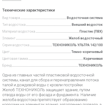
Доставка
Технические характеристики
и оплата
Вид товара
Водосточная система
Тип водостока
Внешний водосток
Материал водостока
Пластик (ПВХ)
Элемент
Желоб водосточный
Серия водостока
ТЕХНОНИКОЛЬ УЛЬТРА 142/100
Цвет
Темно-коричневый
Цветовая гамма
Коричневая
Бренд
ТЕХНОНИКОЛЬ
Одна из главных частей пластиковой водосточной
системы, канал для сбора и перенаправления потока
талой и дождевой воды с кровли постройки.
Желоб ТЕХНОНИКОЛЬ защищает здание, путем
отвода воды от его фасада и фундамента. Наличие
желоба водостока препятствует образованию
коррозии на элементах здания, затоплению подвала, а