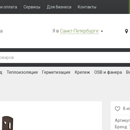
и оплата
Сервисы
Для бизнеса
Контакты
да
Я в
Санкт-Петербурге
д
Теплоизоляция
Герметизация
Крепеж
OSB и фанера
В
В и
Артику
Бренд: