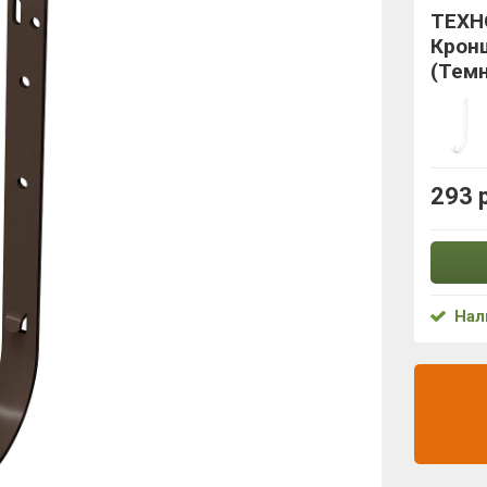
ТЕХН
Крон
(Тем
293 
Нал