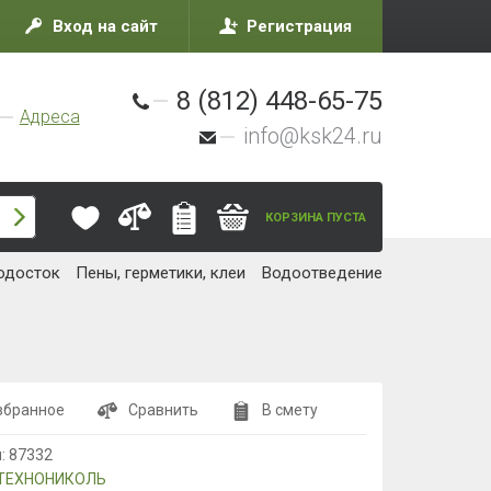
Вход на сайт
Регистрация
8 (812) 448-65-75
Адреса
info@ksk24.ru
КОРЗИНА ПУСТА
одосток
Пены, герметики, клеи
Водоотведение
збранное
Сравнить
В смету
л:
87332
ТЕХНОНИКОЛЬ