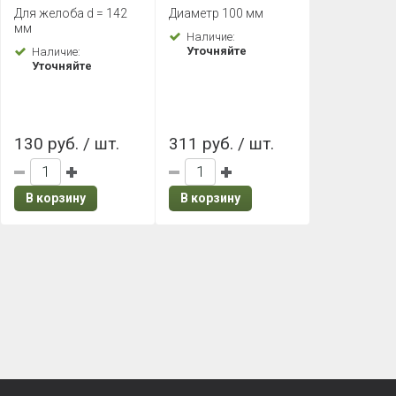
желоба (Темно-
трубы 45° (Темно-
Для желоба d = 142
Диаметр 100 мм
коричневый)
коричневый)
мм
Наличие:
Уточняйте
Наличие:
Уточняйте
130 руб. / шт.
311 руб. / шт.
В корзину
В корзину