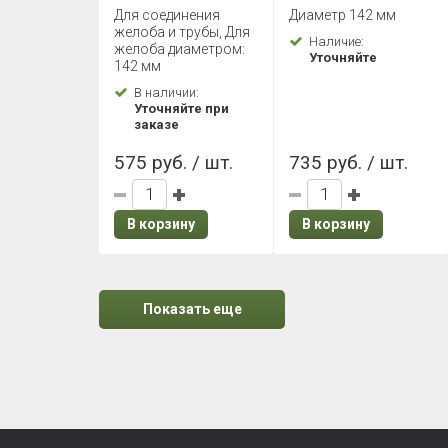
желоба (Темно-
3000 мм (Темно-
Для соединения
Диаметр 142 мм
коричневый)
коричневый)
желоба и трубы, Для
Наличие:
желоба диаметром:
Уточняйте
142 мм
В наличии:
Уточняйте при
заказе
575 руб. / шт.
735 руб. / шт.
В корзину
В корзину
Показать еще