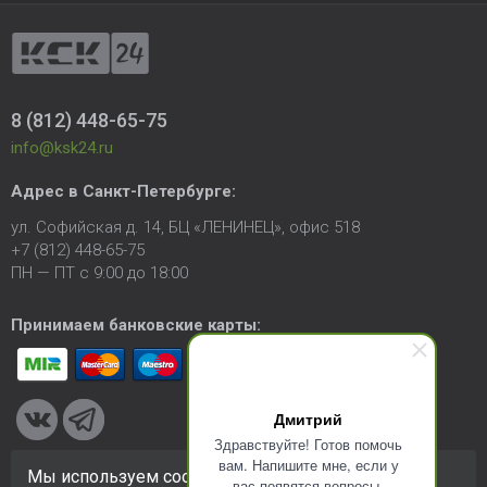
8 (812) 448-65-75
info@ksk24.ru
Адрес в
Санкт-Петербурге
:
ул. Софийская д. 14, БЦ «ЛЕНИНЕЦ», офис 518
+7 (812) 448-65-75
ПН — ПТ с 9:00 до 18:00
Принимаем банковские карты:
Дмитрий
Здравствуйте! Готов помочь
вам. Напишите мне, если у
Мы используем cookie-файлы для улучшения
вас появятся вопросы.