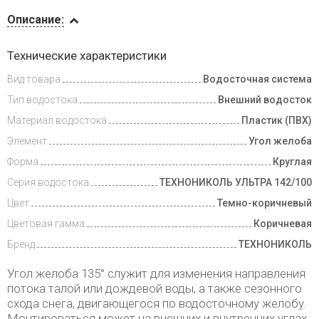
Описание
Описание:
Доставка
Технические характеристики
и оплата
Вид товара
Водосточная система
Тип водостока
Внешний водосток
Материал водостока
Пластик (ПВХ)
Элемент
Угол желоба
Форма
Круглая
Серия водостока
ТЕХНОНИКОЛЬ УЛЬТРА 142/100
Цвет
Темно-коричневый
Цветовая гамма
Коричневая
Бренд
ТЕХНОНИКОЛЬ
Угол желоба 135° служит для изменения направления
потока талой или дождевой воды, а также сезонного
схода снега, двигающегося по водосточному желобу.
Монтироваться может на внешних и внутренних углах