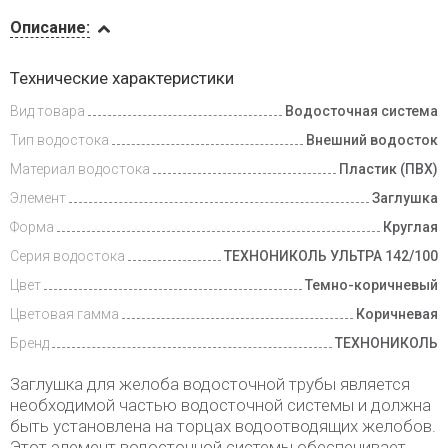
Описание
Описание:
Доставка
Технические характеристики
и оплата
Вид товара
Водосточная система
Тип водостока
Внешний водосток
Материал водостока
Пластик (ПВХ)
Элемент
Заглушка
Форма
Круглая
Серия водостока
ТЕХНОНИКОЛЬ УЛЬТРА 142/100
Цвет
Темно-коричневый
Цветовая гамма
Коричневая
Бренд
ТЕХНОНИКОЛЬ
Заглушка для желоба водосточной трубы является
необходимой частью водосточной системы и должна
быть установлена на торцах водоотводящих желобов.
Этот элемент водосточной системы обеспечивает