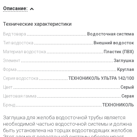
Описание
Описание:
Доставка
Технические характеристики
и оплата
Вид товара
Водосточная система
Тип водостока
Внешний водосток
Материал водостока
Пластик (ПВХ)
Элемент
Заглушка
Форма
Круглая
Серия водостока
ТЕХНОНИКОЛЬ УЛЬТРА 142/100
Цвет
Серый
Цветовая гамма
Серая
Бренд
ТЕХНОНИКОЛЬ
Заглушка для желоба водосточной трубы является
необходимой частью водосточной системы и должна
быть установлена на торцах водоотводящих желобов.
Этот элемент водосточной системы обеспечивает