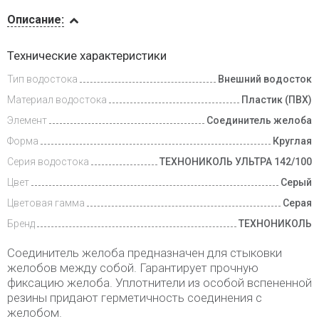
Описание
Описание:
Доставка
Технические характеристики
и оплата
Тип водостока
Внешний водосток
Материал водостока
Пластик (ПВХ)
Элемент
Соединитель желоба
Форма
Круглая
Серия водостока
ТЕХНОНИКОЛЬ УЛЬТРА 142/100
Цвет
Серый
Цветовая гамма
Серая
Бренд
ТЕХНОНИКОЛЬ
Соединитель желоба предназначен для стыковки
желобов между собой. Гарантирует прочную
фиксацию желоба. Уплотнители из особой вспененной
резины придают герметичность соединения с
желобом.