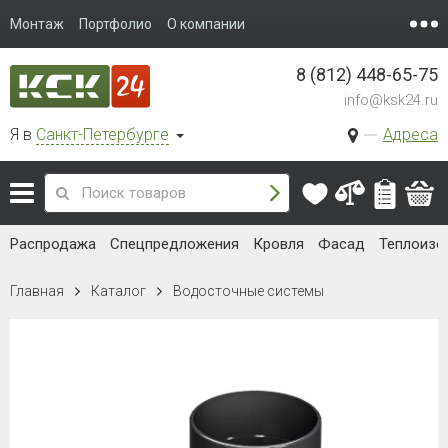
Монтаж
Портфолио
О компании
8 (812) 448-65-75
info@ksk24.ru
Я в
Санкт-Петербурге
Адреса
Распродажа
Спецпредложения
Кровля
Фасад
Теплоизо
Главная
Каталог
Водосточные системы