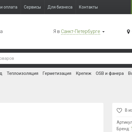
и оплата
Сервисы
Для бизнеса
Контакты
да
Я в
Санкт-Петербурге
д
Теплоизоляция
Герметизация
Крепеж
OSB и фанера
В
В и
Артику
Бренд: