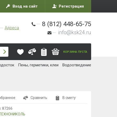
Вход на сайт
Регистрация
8 (812) 448-65-75
Адреса
info@ksk24.ru
КОРЗИНА ПУСТА
одосток
Пены, герметики, клеи
Водоотведение
збранное
Сравнить
В смету
л:
87266
ТЕХНОНИКОЛЬ