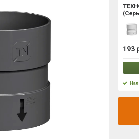
ТЕХН
(Сер
193 
Нал