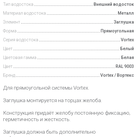
Тип водостока
Внешний водосток
Доставка
и оплата
Материал водостока
Металл
Элемент
Заглушка
Форма
Прямоугольная
Серия водостока
Vortex
Цвет
Белый
Цветовая гамма
Белая
Цвет
RAL 9003
Бренд
Vortex / Вортекс
Для прямоугольной системы Vortex.
Заглушка монтируется на торцах желоба.
Конструкция придаёт желобу постоянную фиксацию,
герметичность и жесткость.
Заглушка должна быть дополнительно