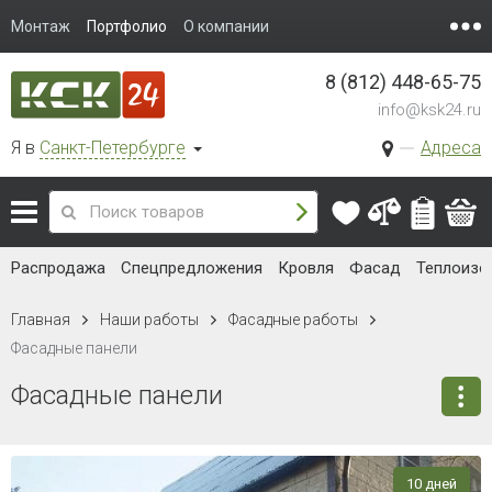
Монтаж
Портфолио
О компании
8 (812) 448-65-75
info@ksk24.ru
Я в
Санкт-Петербурге
Адреса
Распродажа
Спецпредложения
Кровля
Фасад
Теплоизо
Главная
Наши работы
Фасадные работы
Фасадные панели
Фасадные панели
10 дней