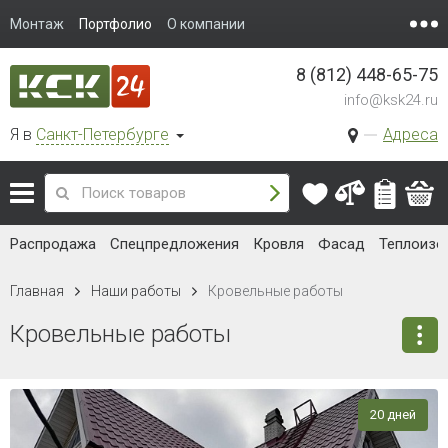
Монтаж
Портфолио
О компании
8 (812) 448-65-75
info@ksk24.ru
Я в
Санкт-Петербурге
Адреса
Распродажа
Спецпредложения
Кровля
Фасад
Теплоизо
Главная
Наши работы
Кровельные работы
Кровельные работы
20 дней