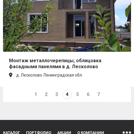
Монтаж металлочерепицы, облицовка
фасадными панелями в д. Лесколово
д. Лесколово Ленинградская обл.
1
2
3
4
5
6
7
КАТАЛОГ
ПОРТФОЛИО
АКЦИИ
О КОМПАНИИ