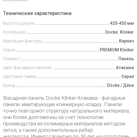
Доставка
Технические характеристики
и оплата
Высота цоколя
420-450 мм
Коллекция
Docke: Klinker
Имитация фактуры
Кирпич
Серия
PREMIUM Klinker
Элемент
Панель
Цвет фасадных панелей
Атакама
Цветовая гамма
Серая
Бренд
Döcke / Дёке
Фасадная панель Docke Klinker Атакама - фасадные
панели, имитирующие клинкерную кладку. Панели
точно повторяют структуру натурального материала,
они более долговечны за счет технологии
производства из полимерных материалов методом
литья, а также дополнительных ребер
жесткости. Имеют гарантию до 50 лет на отсутствие