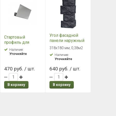
Угол фасадной
Стартовый
панели наружный
профиль для
Grand Line Дикий
Фасадных панелей
318х180 мм, 0,38м2
Наличие:
камень Classic
Grand Line 2.0
Уточняйте
Наличие:
Графит
металлический
Уточняйте
470 руб. / шт.
640 руб. / шт.
В корзину
В корзину