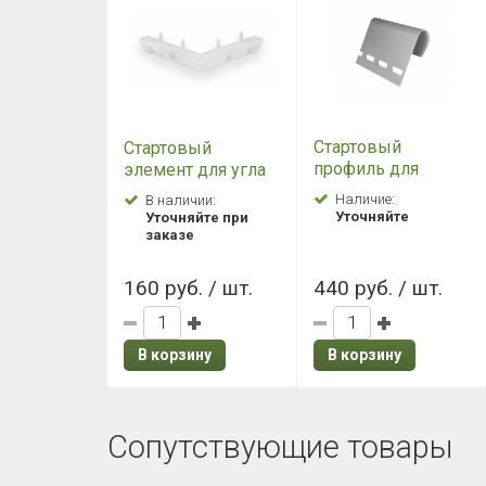
Стартовый
Стартовый
профиль для
элемент для угла
Фасадных панелей
фасадной панели
Наличие:
В наличии:
Grand Line 3.0
Grand Line (Гранд
Уточняйте
Уточняйте при
пластиковый
Лайн)
заказе
160 руб. / шт.
440 руб. / шт.
В корзину
В корзину
Сопутствующие товары