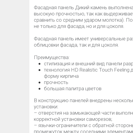
Фасадная панель Дикий камень выполнена
высокую прочностью, так как выдерживае
сравнить со средним ударом молотка). П
не только для фасада, но и для цоколя.
Фасадная панель имеет универсальные ра
облицовки фасада, так и для цоколя.
Преимущества:
стилизация и внешний вид панели раз
технология HD Realistic Touch Feelin
форму кирпича
прочность
большая палитра цветов
В конструкцию панелей внедрены несколь
установки:
– отверстия на замыкающей части выполн
корректной установки саморезов;
– язычки-ограничители с обратной сторо
промежуток между соседними элементами 