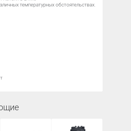
азличных температурных обстоятельствах.
ет
ющие