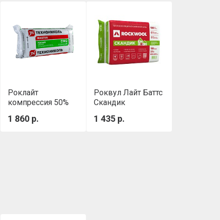
Роклайт
Роквул Лайт Баттс
компрессия 50%
Скандик
(1200х600х100 мм,
(800х600х100мм)
1 860 р.
1 435 р.
0.432 м3/уп)
0,288м3/уп