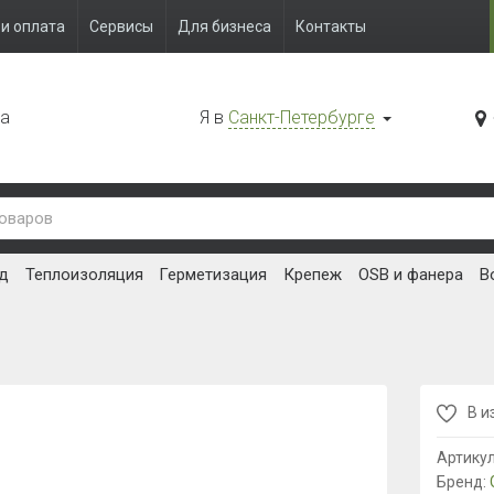
и оплата
Сервисы
Для бизнеса
Контакты
да
Я в
Санкт-Петербурге
д
Теплоизоляция
Герметизация
Крепеж
OSB и фанера
В
В и
Артику
Бренд: