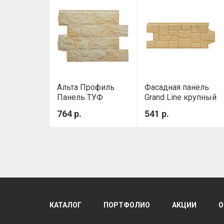
Альта Профиль
Фасадная панель
Панель ТУФ
Grand Line крупный
(Новозеландский),
камень Classic
764 р.
541 р.
0,796 х 0,591 м
Песочный
КАТАЛОГ
ПОРТФОЛИО
АКЦИИ
О