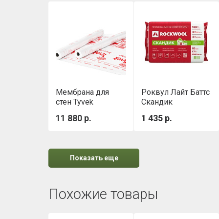
Мембрана для
Роквул Лайт Баттс
стен Tyvek
Скандик
Housewrap 1,5х50
(800х600х50мм)
11 880 р.
1 435 р.
м
0,288м3/уп
Показать еще
Похожие товары