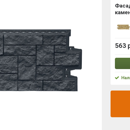
Фасад
камен
563 
Нал