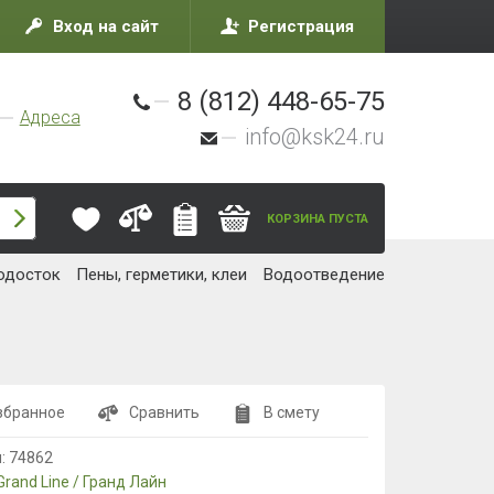
Вход на сайт
Регистрация
8 (812) 448-65-75
Адреса
info@ksk24.ru
КОРЗИНА ПУСТА
одосток
Пены, герметики, клеи
Водоотведение
збранное
Сравнить
В смету
л:
74862
Grand Line / Гранд Лайн