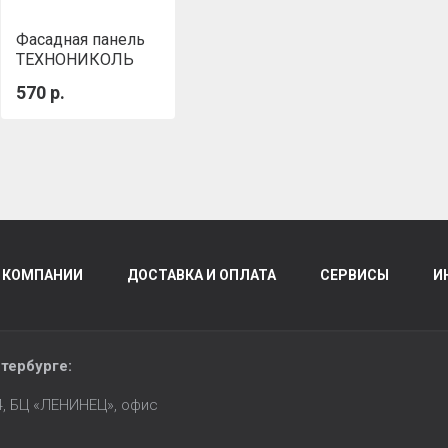
Фасадная панель
ТЕХНОНИКОЛЬ
ОПТИМА Песчаник
570 р.
Темно-
коричневый
 КОМПАНИИ
ДОСТАВКА И ОПЛАТА
СЕРВИСЫ
И
тербурге
:
14, БЦ «ЛЕНИНЕЦ», офис