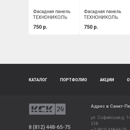
Фасадная панель
Фасадная панель
ТЕХНОНИКОЛЬ
ТЕХНОНИКОЛЬ
Камень Д Сицилия
Песчаник Темно-
750 р.
750 р.
коричневый
КАТАЛОГ
ПОРТФОЛИО
АКЦИИ
О
Адрес в
Санкт-Пе
ул. Софийская д. 
518
8 (812) 448-65-75
+7 (812) 448-65-75