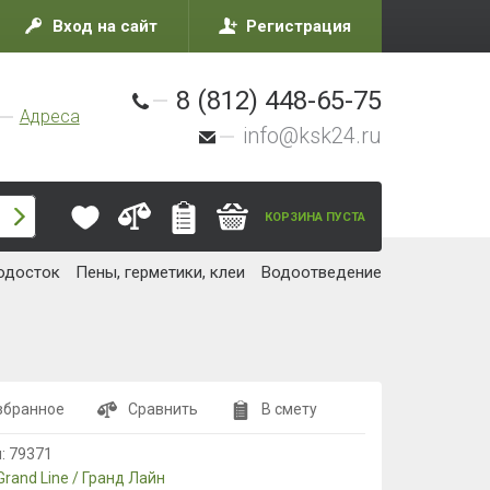
Вход на сайт
Регистрация
8 (812) 448-65-75
Адреса
info@ksk24.ru
КОРЗИНА ПУСТА
одосток
Пены, герметики, клеи
Водоотведение
збранное
Сравнить
В смету
л:
79371
Grand Line / Гранд Лайн