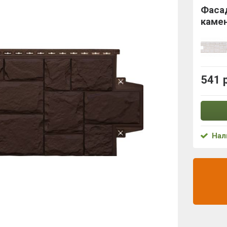
Фасад
каме
541 
Нал