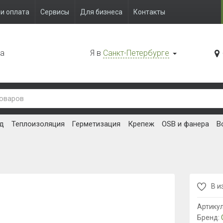
и оплата
Сервисы
Для бизнеса
Контакты
да
Я в
Санкт-Петербурге
д
Теплоизоляция
Герметизация
Крепеж
OSB и фанера
В
В и
Артику
Бренд: