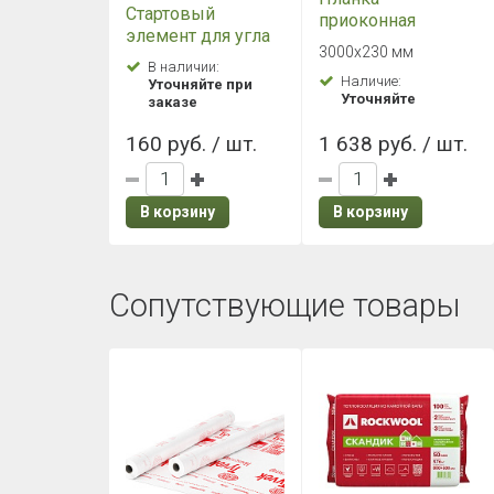
Стартовый
приоконная
элемент для угла
широкая 7/8" Grand
3000х230 мм
фасадной панели
Line (Гранд Лайн)
В наличии:
Grand Line (Гранд
Наличие:
Уточняйте при
Белая
Уточняйте
Лайн)
заказе
160 руб. / шт.
1 638 руб. / шт.
В корзину
В корзину
Сопутствующие товары