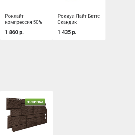
Роклайт
Роквул Лайт Баттс
компрессия 50%
Скандик
(1200х600х100 мм,
(800х600х100мм)
1 860 р.
1 435 р.
0.432 м3/уп)
0,288м3/уп
НОВИНКА