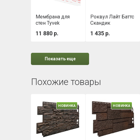
Мембрана для
Роквул Лайт Баттс
стен Tyvek
Скандик
Housewrap 1,5х50
(800х600х50мм)
11 880 р.
1 435 р.
м
0,288м3/уп
Показать еще
Похожие товары
НОВИНКА
НОВИНКА