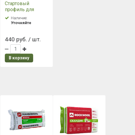
Стартовый
профиль для
Фасадных панелей
Наличие:
Grand Line 3.0
Уточняйте
пластиковый
440 руб. / шт.
В корзину