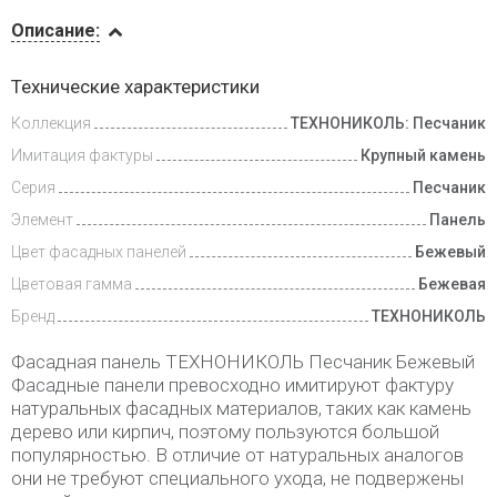
Описание
Описание:
Доставка
Технические характеристики
и оплата
Коллекция
ТЕХНОНИКОЛЬ: Песчаник
Имитация фактуры
Крупный камень
Серия
Песчаник
Элемент
Панель
Цвет фасадных панелей
Бежевый
Цветовая гамма
Бежевая
Бренд
ТЕХНОНИКОЛЬ
Фасадная панель ТЕХНОНИКОЛЬ Песчаник Бежевый
Фасадные панели превосходно имитируют фактуру
натуральных фасадных материалов, таких как камень
дерево или кирпич, поэтому пользуются большой
популярностью. В отличие от натуральных аналогов
они не требуют специального ухода, не подвержены