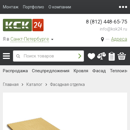
Монтаж
Портфолио
О компании
8 (812) 448-65-75
info@ksk24.ru
Я в
Санкт-Петербурге
Адреса
Распродажа
Спецпредложения
Кровля
Фасад
Теплоизо
Главная
Каталог
Фасадная отделка