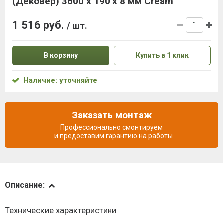
(Дековер) 3600 x 190 x 8 мм Cream
1 516 руб.
/ шт.
В корзину
Купить в 1 клик
Наличие: уточняйте
Заказать монтаж
Профессионально смонтируем
и предоставим гарантию на работы
Описание
Описание:
Доставка
Технические характеристики
и оплата