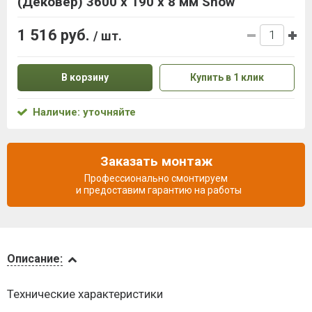
(Дековер) 3600 x 190 x 8 мм Snow
1 516 руб.
/ шт.
В корзину
Купить в 1 клик
Наличие: уточняйте
Заказать монтаж
Профессионально смонтируем
и предоставим гарантию на работы
Описание
Описание:
Доставка
Технические характеристики
и оплата