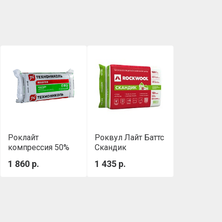
Роклайт
Роквул Лайт Баттс
компрессия 50%
Скандик
(1200х600х100 мм,
(800х600х100мм)
1 860 р.
1 435 р.
0.432 м3/уп)
0,288м3/уп