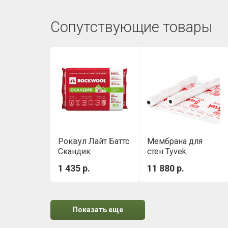
Сопутствующие товары
Роквул Лайт Баттс
Мембрана для
Скандик
стен Tyvek
(800х600х50мм)
Housewrap 1,5х50
1 435 р.
11 880 р.
0,288м3/уп
м
Показать еще