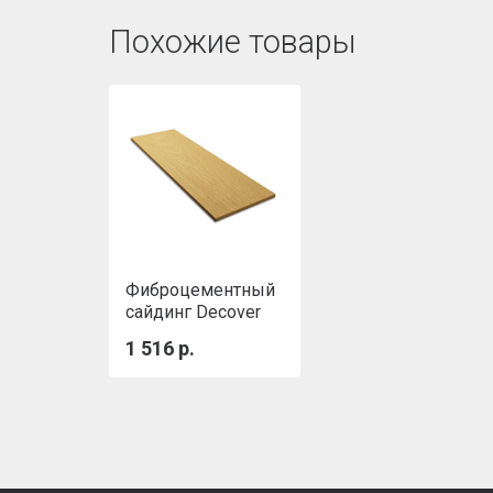
Похожие товары
Фиброцементный
сайдинг Decover
(Дековер) 3600 x
1 516 р.
190 x 8 мм Cream