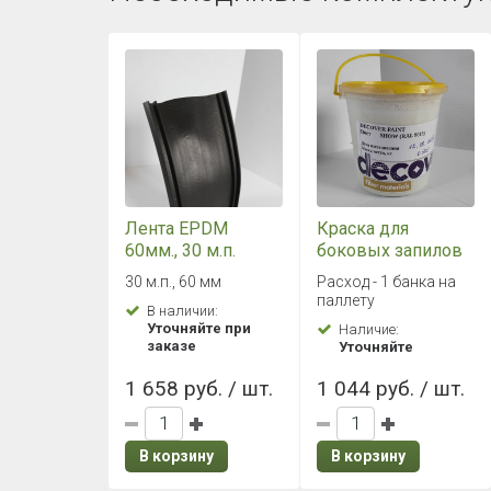
Лента EPDM
Краска для
60мм., 30 м.п.
боковых запилов
черная
Decover (Дековер)
30 м.п., 60 мм
Расход - 1 банка на
0,5 л
паллету
В наличии:
Уточняйте при
Наличие:
заказе
Уточняйте
1 658 руб. / шт.
1 044 руб. / шт.
В корзину
В корзину