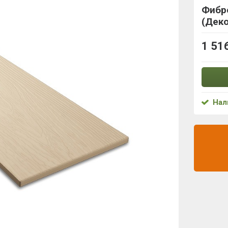
Фибр
(Деко
1 51
Нал