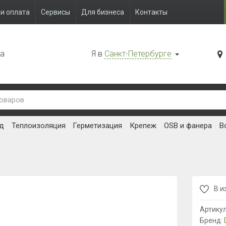
и оплата
Сервисы
Для бизнеса
Контакты
да
Я в
Санкт-Петербурге
д
Теплоизоляция
Герметизация
Крепеж
OSB и фанера
В
В и
Артику
Бренд: