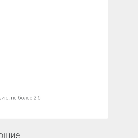
ию: не более 2 б
ющие