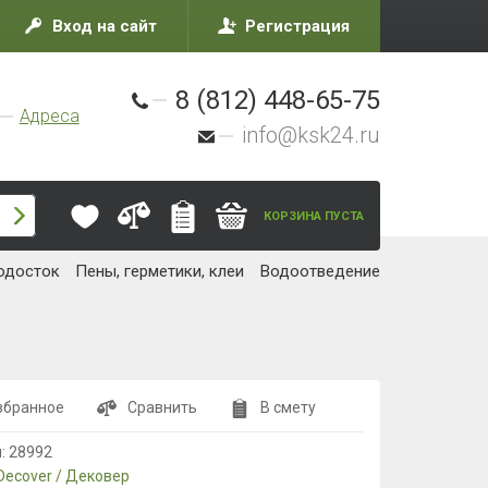
Вход на сайт
Регистрация
8 (812) 448-65-75
Адреса
info@ksk24.ru
КОРЗИНА ПУСТА
одосток
Пены, герметики, клеи
Водоотведение
збранное
Сравнить
В смету
л:
28992
Decover / Дековер