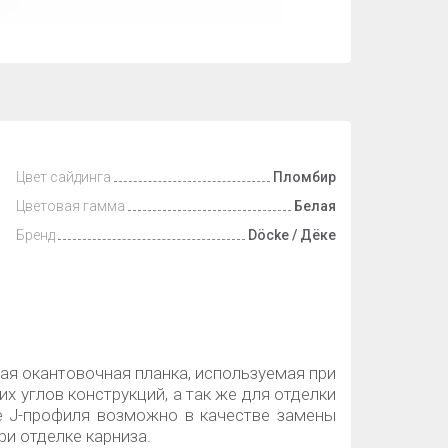
Цвет сайдинга
Пломбир
Цветовая гамма
Белая
Бренд
Döcke / Дёке
ная окантовочная планка, используемая при
х углов конструкций, а так же для отделки
е J-профиля возможно в качестве замены
ри отделке карниза.