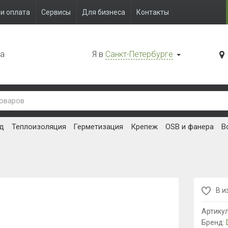
и оплата
Сервисы
Для бизнеса
Контакты
да
Я в
Санкт-Петербурге
д
Теплоизоляция
Герметизация
Крепеж
OSB и фанера
В
В и
Артику
Бренд: