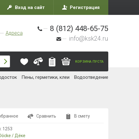
Вход на сайт
Регистрация
8 (812) 448-65-75
Адреса
info@ksk24.ru
КОРЗИНА ПУСТА
одосток
Пены, герметики, клеи
Водоотведение
збранное
Сравнить
В смету
л:
1253
Döcke / Дёке