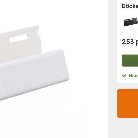
Döck
253 
Нал