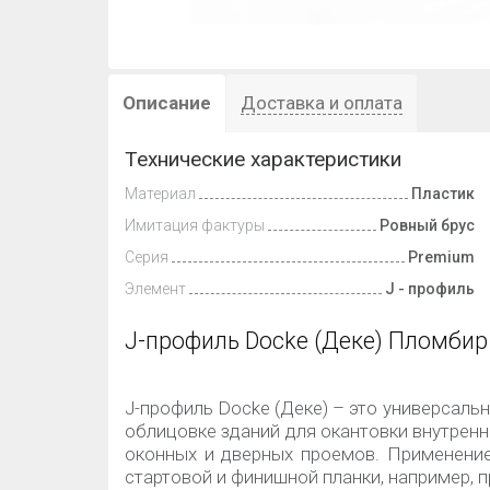
Описание
Доставка и оплата
Технические характеристики
Материал
Пластик
Имитация фактуры
Ровный брус
Серия
Premium
Элемент
J - профиль
J-профиль
Docke (Деке) Пломбир
J-профиль Docke (Деке) – это универсаль
облицовке зданий для окантовки внутренни
оконных и дверных проемов. Применени
стартовой и финишной планки, например, п