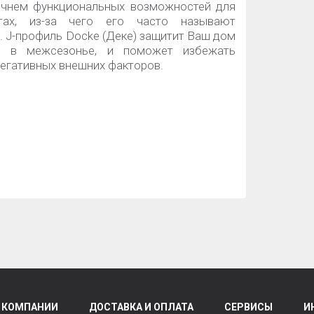
ечнем функциональных возможностей для
тах, из-за чего его часто называют
. J-профиль Docke (Деке) защитит Ваш дом
ур в межсезонье, и поможет избежать
егативных внешних факторов.
 КОМПАНИИ
ДОСТАВКА И ОПЛАТА
СЕРВИСЫ
И