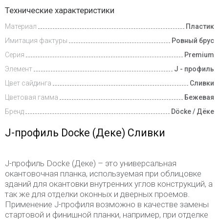
Доставка
Технические характеристики
и оплата
Материал
Пластик
Имитация фактуры
Ровный брус
Серия
Premium
Элемент
J - профиль
Цвет сайдинга
Сливки
Цветовая гамма
Бежевая
Бренд
Döcke / Дёке
J-профиль
Docke (Деке) Сливки
J-профиль Docke (Деке) – это универсальная
окантовочная планка, используемая при облицовке
зданий для окантовки внутренних углов конструкций, а
так же для отделки оконных и дверных проемов.
Применение J-профиля возможно в качестве замены
стартовой и финишной планки, например, при отделке