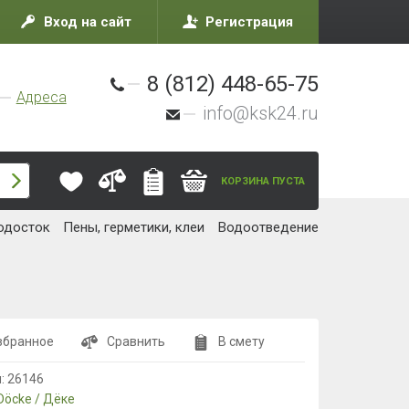
Вход на сайт
Регистрация
8 (812) 448-65-75
Адреса
info@ksk24.ru
КОРЗИНА ПУСТА
одосток
Пены, герметики, клеи
Водоотведение
збранное
Сравнить
В смету
л:
26146
Döcke / Дёке