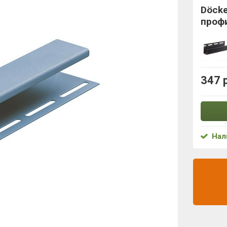
Döcke
проф
347 
Нал