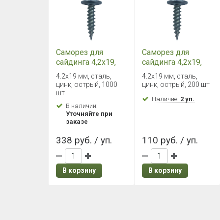
Саморез для
Саморез для
сайдинга 4,2х19,
сайдинга 4,2х19,
белый цинк, с
белый цинк, с
4.2х19 мм, сталь,
4.2х19 мм, сталь,
пресс-шайбой
пресс-шайбой
цинк, острый, 1000
цинк, острый, 200 шт
(1000шт)
(200шт)
шт
Наличие:
2 уп.
В наличии:
Уточняйте при
заказе
338 руб. / уп.
110 руб. / уп.
В корзину
В корзину