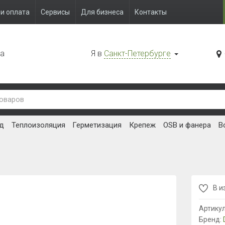
и оплата
Сервисы
Для бизнеса
Контакты
да
Я в
Санкт-Петербурге
д
Теплоизоляция
Герметизация
Крепеж
OSB и фанера
В
В и
Артику
Бренд: