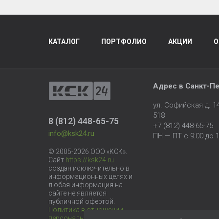
КАТАЛОГ
ПОРТФОЛИО
АКЦИИ
О
Адрес в
Санкт-Пе
ул. Софийская д. 
518
8 (812) 448-65-75
+7 (812) 448-65-75
info@ksk24.ru
ПН — ПТ с 9:00 до 1
© 2005-2026 ООО «КСК».
Сайт
https://ksk24.ru
создан исключительно в
информационных целях и
любая информация на
сайте не является
публичной офертой.
Политика в отношении
персональных данных