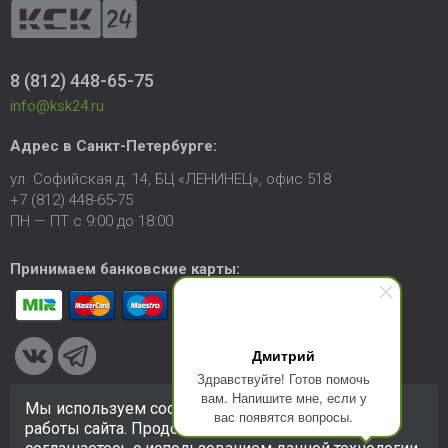
8 (812) 448-65-75
info@ksk24.ru
Адрес в
Санкт-Петербурге
:
ул. Софийская д. 14, БЦ «ЛЕНИНЕЦ», офис 518
+7 (812) 448-65-75
ПН — ПТ с 9:00 до 18:00
Принимаем банковские карты:
Дмитрий
Здравствуйте! Готов помочь
вам. Напишите мне, если у
Мы используем cookie-файлы для улучшения
вас появятся вопросы.
© 2005-2026 ООО «КСК». Сайт
https://ksk24.ru
создан
работы сайта. Продолжая использовать сайт, вы
исключительно в информационных целях и любая информация