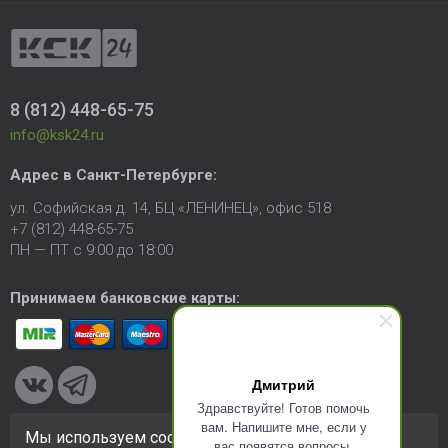
8 (812) 448-65-75
info@ksk24.ru
Адрес в
Санкт-Петербурге
:
ул. Софийская д. 14, БЦ «ЛЕНИНЕЦ», офис 518
+7 (812) 448-65-75
ПН — ПТ с 9:00 до 18:00
Принимаем банковские карты:
Дмитрий
Здравствуйте! Готов помочь
вам. Напишите мне, если у
Мы используем cookie-файлы для улучшения
вас появятся вопросы.
© 2005-2026 ООО «КСК». Сайт
https://ksk24.ru
создан