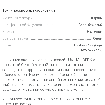
Инструкции
Технические характеристики
Имитация фактуры
Кирпич
Доставка
и оплата
Цвет фасадной битумной плитки
Серо-бежевый
Элемент
Наличник
Цветовая гамма
Серая
Бренд
Hauberk / Хауберк
(Технониколь)
Наличник оконный металлический LUX HAUBERK с
посыпкой Серо-бежевый выполнен из стали,
защищен от коррозии алюмоцинком, нанесенным с
обеих сторон. Наличник имеет большой запас
прочности за счет увеличенной толщины металла (0,45
мм). Базальтовые гранулы дольше сохраняют цвет и
защищают металлическую основу элемента.
Используется для финишной отделки оконных и
дверных проемов.