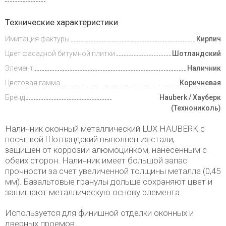
Инструкции
Технические характеристики
Имитация фактуры
Кирпич
Доставка
и оплата
Цвет фасадной битумной плитки
Шотландский
Элемент
Наличник
Цветовая гамма
Коричневая
Бренд
Hauberk / Хауберк
(Технониколь)
Наличник оконный металлический LUX HAUBERK с
посыпкой Шотландский выполнен из стали,
защищен от коррозии алюмоцинком, нанесенным с
обеих сторон. Наличник имеет большой запас
прочности за счет увеличенной толщины металла (0,45
мм). Базальтовые гранулы дольше сохраняют цвет и
защищают металлическую основу элемента.
Используется для финишной отделки оконных и
дверных проемов.