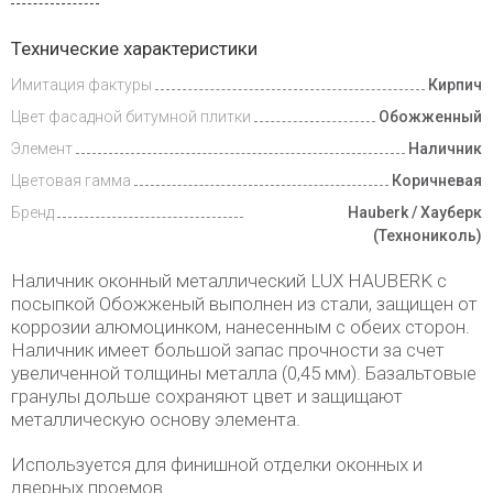
Инструкции
Технические характеристики
Имитация фактуры
Кирпич
Доставка
и оплата
Цвет фасадной битумной плитки
Обожженный
Элемент
Наличник
Цветовая гамма
Коричневая
Бренд
Hauberk / Хауберк
(Технониколь)
Наличник оконный металлический LUX HAUBERK с
посыпкой Обожженый выполнен из стали, защищен от
коррозии алюмоцинком, нанесенным с обеих сторон.
Наличник имеет большой запас прочности за счет
увеличенной толщины металла (0,45 мм). Базальтовые
гранулы дольше сохраняют цвет и защищают
металлическую основу элемента.
Используется для финишной отделки оконных и
дверных проемов.