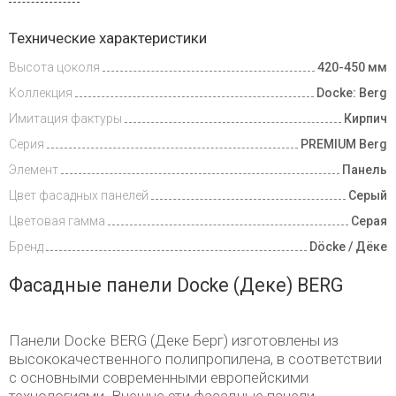
Видеообзоры
Технические характеристики
Высота цоколя
420-450 мм
Доставка
и оплата
Коллекция
Docke: Berg
Имитация фактуры
Кирпич
Серия
PREMIUM Berg
Элемент
Панель
Цвет фасадных панелей
Серый
Цветовая гамма
Серая
Бренд
Döcke / Дёке
Фасадные панели Docke (Деке) BERG
Панели Docke BERG (Деке Берг) изготовлены из
высококачественного полипропилена, в соответствии
с основными современными европейскими