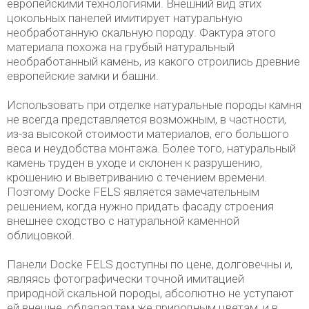
европейскими технологиями. Внешний вид этих
цокольных панелей имитирует натуральную
необработанную скальную породу. Фактура этого
материала похожа на грубый натуральный
необработанный камень, из какого строились древние
европейские замки и башни.
Использовать при отделке натуральные породы камня
не всегда представляется возможным, в частности,
из-за высокой стоимости материалов, его большого
веса и неудобства монтажа. Более того, натуральный
камень труден в уходе и склонен к разрушению,
крошению и выветриванию с течением времени.
Поэтому Docke FELS является замечательным
решением, когда нужно придать фасаду строения
внешнее сходство с натуральной каменной
облицовкой.
Панели Docke FELS доступны по цене, долговечны и,
являясь фотографически точной имитацией
природной скальной породы, абсолютно не уступают
ей внешне, обладая тем же природным цветам, и в