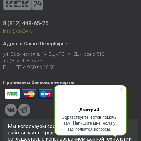
8 (812) 448-65-75
info@ksk24.ru
Адрес в
Санкт-Петербурге
:
ул. Софийская д. 14, БЦ «ЛЕНИНЕЦ», офис 518
+7 (812) 448-65-75
ПН — ПТ с 9:00 до 18:00
Принимаем банковские карты:
Дмитрий
Здравствуйте! Готов помочь
вам. Напишите мне, если у
Мы используем cookie-файлы для улучшения
вас появятся вопросы.
© 2005-2026 ООО «КСК». Сайт
https://ksk24.ru
создан
работы сайта. Продолжая использовать сайт, вы
исключительно в информационных целях и любая информация
соглашаетесь с использованием данной технологии
на сайте не является публичной офертой.
Политика в