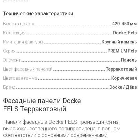
Доставка
Технические характеристики
и оплата
Высота цоколя
420-450 мм
Коллекция
Docke: Fels
Имитация фактуры
Крупный камень
Серия
PREMIUM Fels
Элемент
Панель
Цвет фасадных панелей
Терракотовый
Цветовая гамма
Коричневая
Бренд
Döcke / Дёке
Фасадные панели Docke
FELS Терракотовый
Панели фасадные Docke FELS производятся из
высококачественного полипропилена, в полном
соответствии с основными современными