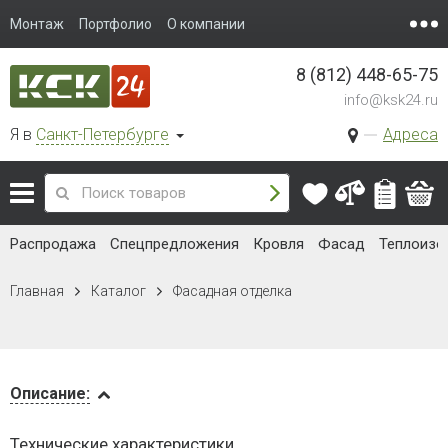
Монтаж
Портфолио
О компании
8 (812) 448-65-75
info@ksk24.ru
Я в
Санкт-Петербурге
Адреса
Распродажа
Спецпредложения
Кровля
Фасад
Теплоизо
Главная
Каталог
Фасадная отделка
Описание
Описание:
Доставка
Технические характеристики
и оплата