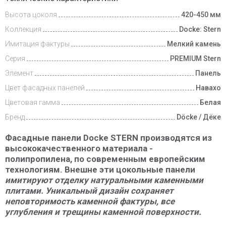
Высота цоколя
420-450 мм
Коллекция
Docke: Stern
Имитация фактуры
Мелкий камень
Серия
PREMIUM Stern
Элемент
Панель
Цвет фасадных панелей
Навахо
Цветовая гамма
Белая
Бренд
Döcke / Дёке
Фасадные панели Docke STERN
производятся из
высококачественного материала -
полипропилена, по современным европейским
технологиям. Внешне эти
цокольные панели
имитируют отделку натуральными каменными
плитами.
Уникальный дизайн сохраняет
неповторимость каменной фактуры, все
углубления и трещины каменной поверхности.