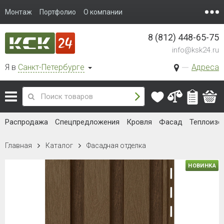
Монтаж
Портфолио
О компании
8 (812) 448-65-75
info@ksk24.ru
Я в
Санкт-Петербурге
Адреса
Распродажа
Спецпредложения
Кровля
Фасад
Теплоизо
Главная
Каталог
Фасадная отделка
НОВИНКА