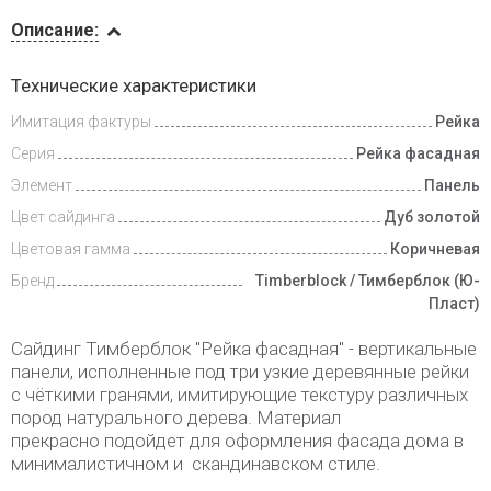
Описание
Описание:
Доставка
Технические характеристики
и оплата
Имитация фактуры
Рейка
Серия
Рейка фасадная
Элемент
Панель
Цвет сайдинга
Дуб золотой
Цветовая гамма
Коричневая
Бренд
Timberblock / Тимберблок (Ю-
Пласт)
Сайдинг Тимберблок "Рейка фасадная" - вертикальные
панели, исполненные под три узкие деревянные рейки
с чёткими гранями, имитирующие текстуру различных
пород натурального дерева. Материал
прекрасно подойдет для оформления фасада дома в
минималистичном и скандинавском стиле.