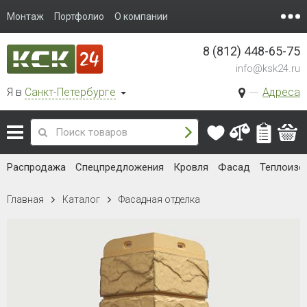
Монтаж
Портфолио
О компании
8 (812) 448-65-75
info@ksk24.ru
Я в
Санкт-Петербурге
Адреса
Распродажа
Спецпредложения
Кровля
Фасад
Теплоизо
Главная
Каталог
Фасадная отделка