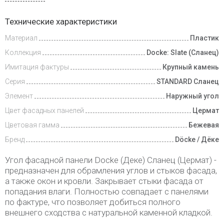
Инструкции
Технические характеристики
Материал
Пластик
Доставка
и оплата
Коллекция
Docke: Slate (Сланец)
Имитация фактуры
Крупный камень
Серия
STANDARD Сланец
Элемент
Наружный угол
Цвет фасадных панелей
Цермат
Цветовая гамма
Бежевая
Бренд
Döcke / Дёке
Угол фасадной панели Docke (Деке) Сланец (Цермат) -
предназначен для обрамления углов и стыков фасада,
а также окон и кровли. Закрывает стыки фасада от
попадания влаги. Полностью совпадает с панелями
по фактуре, что позволяет добиться полного
внешнего сходства с натуральной каменной кладкой.