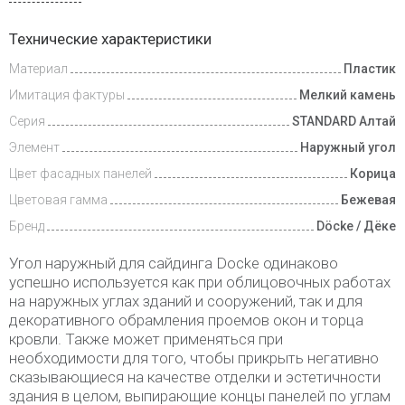
Инструкции
Технические характеристики
Материал
Пластик
Доставка
и оплата
Имитация фактуры
Мелкий камень
Серия
STANDARD Алтай
Элемент
Наружный угол
Цвет фасадных панелей
Корица
Цветовая гамма
Бежевая
Бренд
Döcke / Дёке
Угол наружный для сайдинга Docke одинаково
успешно используется как при облицовочных работах
на наружных углах зданий и сооружений, так и для
декоративного обрамления проемов окон и торца
кровли. Также может применяться при
необходимости для того, чтобы прикрыть негативно
сказывающиеся на качестве отделки и эстетичности
здания в целом, выпирающие концы панелей по углам