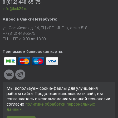
8 (812) 448-65-75
info@ksk24.ru
Адрес в
Санкт-Петербурге
:
ул. Софийская д. 14, БЦ «ЛЕНИНЕЦ», офис 518
+7 (812) 448-65-75
ПН — ПТ с 9:00 до 18:00
Принимаем банковские карты:
Мы используем cookie-файлы для улучшения
© 2005-2026 ООО «КСК». Сайт
https://ksk24.ru
создан
работы сайта. Продолжая использовать сайт, вы
исключительно в информационных целях и любая информация
соглашаетесь с использованием данной технологии
на сайте не является публичной офертой.
Политика в
согласно
политике обработки персональных
отношении персональных данных
данных
.